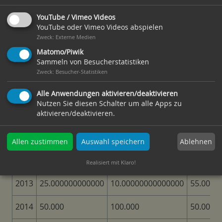
YouTube / Vimeo Videos
2016
50.000
50.500
50.000
YouTube oder Vimeo Videos abspielen
Zweck
:
Externe Medien
2017
150.000
20.000
20.000
Matomo/Piwik
Sammeln von Besucherstatistiken
2018
30.000
10.000
50.000
Zweck
:
Besucher-Statistiken
Alle Anwendungen aktivieren/deaktivieren
Nutzen Sie diesen Schalter um alle Apps zu
Inhaltselement: Tabelle, Table
aktivieren/deaktivieren.
style: bordered
Ablehnen
Allen zustimmen
Auswahl speichern
Gebiet A
Gebiet B
Gebiet C
Realisiert mit Klaro!
2013
25.000000000000
10.00000000000000
55.0000
2014
50.000
100.000
50.000