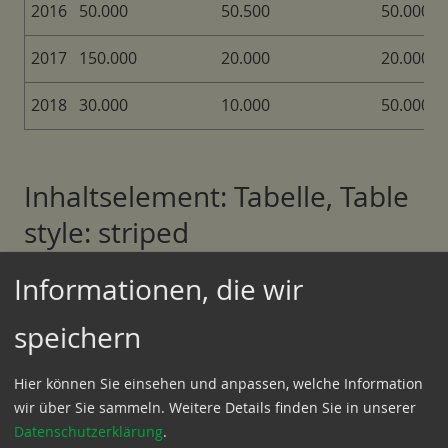
2016
50.000
50.500
50.000
2017
150.000
20.000
20.000
2018
30.000
10.000
50.000
Inhaltselement: Tabelle, Table
style: striped
Informationen, die wir
Gebiet A
Gebiet B
Gebiet C
speichern
2013
25.000000000000
10.00000000000000
55.0000
Hier können Sie einsehen und anpassen, welche Information
2014
50.000
100.000
50.000
wir über Sie sammeln.
Weitere Details finden Sie in unserer
Datenschutzerklärung
.
2015
20.000
50.000
40.000