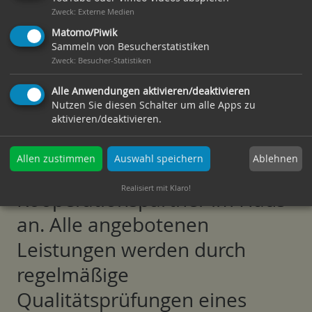
Zweck
:
Externe Medien
und Bewohner können frei
Matomo/Piwik
entscheiden, wem sie ihre
Sammeln von Besucherstatistiken
Zweck
:
Besucher-Statistiken
externe Betreuung
Alle Anwendungen aktivieren/deaktivieren
anvertrauen wollen. Einen
Nutzen Sie diesen Schalter um alle Apps zu
Friseur- und Fußpflegeservice
aktivieren/deaktivieren.
bieten regelmäßig
Ablehnen
Allen zustimmen
Auswahl speichern
kompetente
Realisiert mit Klaro!
Kooperationspartner im Haus
an. Alle angebotenen
Leistungen werden durch
regelmäßige
Qualitätsprüfungen eines