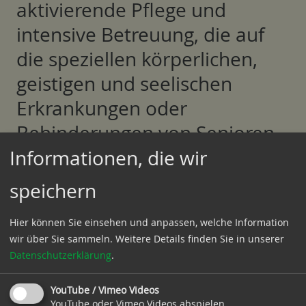
aktivierende Pflege und
intensive Betreuung, die auf
die speziellen körperlichen,
geistigen und seelischen
Erkrankungen oder
Behinderungen von Senioren,
aber auch jüngeren Menschen
Informationen, die wir
abgestimmt wird. Die ärztliche
speichern
und fachtherapeutische
Hier können Sie einsehen und anpassen, welche Information
Betreuung stellen am Ort
wir über Sie sammeln.
Weitere Details finden Sie in unserer
niedergelassene Ärzte,
Datenschutzerklärung
.
Therapeuten und Apotheker
YouTube / Vimeo Videos
sicher. Unsere Bewohnerinnen
YouTube oder Vimeo Videos abspielen